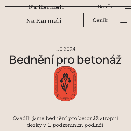
Ceník
Ceník
1
.
6
.
2024
Bednění
pro
betonáž
Osadili jsme bednění pro betonáž stropní
desky v 1. podzemním podlaží.