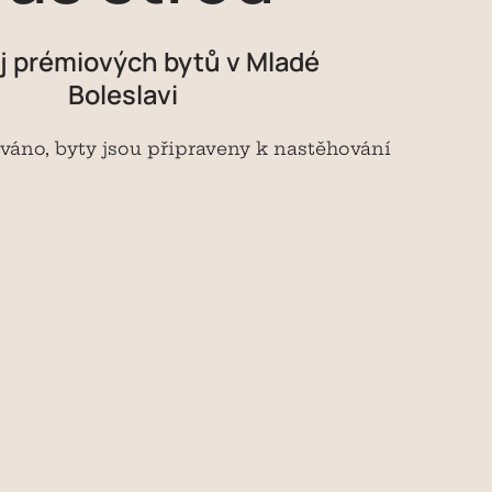
j
prémiových
bytů
v
Mladé
Boleslavi
váno,
byty
jsou
připraveny
k
nastěhování