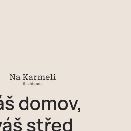
áš
domov,
váš
střed