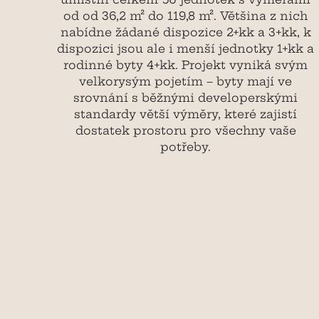
od
od
36,2
m²
do
119,8
m²
.
Většina
z
nich
nabídne
žádané
dispozice
2+kk
a
3+kk,
k
dispozici
jsou
ale
i
menší
jednotky
1+kk
a
rodinné
byty
4+kk.
Projekt
vyniká
svým
velkorysým
pojetím
–
byty
mají
ve
srovnání
s
běžnými
developerskými
standardy
větší
výměry,
které
zajistí
dostatek
prostoru
pro
všechny
vaše
potřeby.